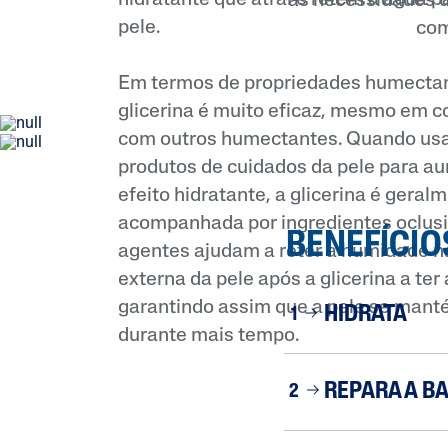
às necessidades ún
pele.
com
Em termos de propriedades humectan
glicerina é muito eficaz, mesmo em
com outros humectantes. Quando us
produtos de cuidados da pele para a
efeito hidratante, a glicerina é geral
acompanhada por ingredientes oclusi
BENEFÍCIO
agentes ajudam a reter a humidade 
externa da pele após a glicerina a ter
garantindo assim que a pele se mant
HIDRATA
1
durante mais tempo.
REPARA A B
2