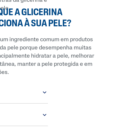
trás da glicerina e
Tocoferol
ele.
QUE A GLICERINA
Ureia
IONA À SUA PELE?
Alantoína
 é um ingrediente comum em produtos
 da pele porque desempenha muitas
ncipalmente hidratar a pele, melhorar
utânea, manter a pele protegida e em
ões.