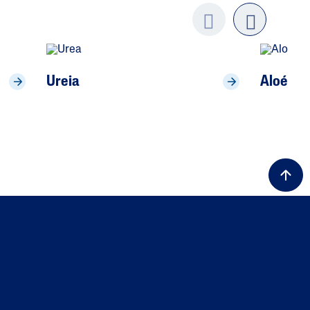
Previo
next
us
Ureia
Aloé Ve