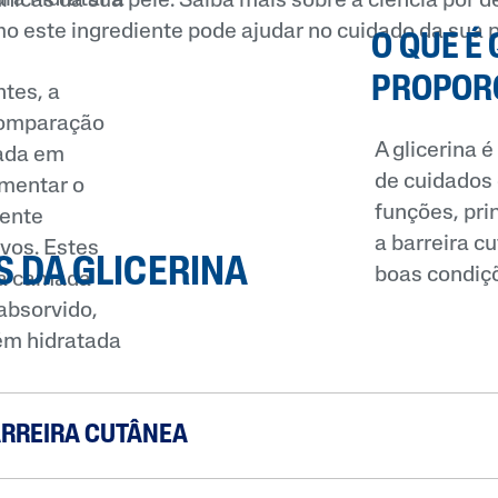
icas da sua pele. Saiba mais sobre a ciência por de
o este ingrediente pode ajudar no cuidado da sua p
O QUE É 
PROPORC
tes, a
 comparação
A glicerina
ada em
de cuidados
umentar o
funções, pri
mente
a barreira c
vos. Estes
S DA GLICERINA
boas condiç
na camada
 absorvido,
ém hidratada
ARREIRA CUTÂNEA