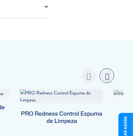
Previo
next
us
de
Hidr
PRO Redness Control Espuma
COMPRAR AGORA
de Limpeza