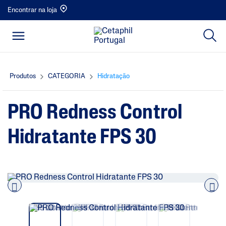
Encontrar na loja
Produtos
CATEGORIA
Hidratação
PRO Redness Control
Hidratante FPS 30
Pre
nex
vio
t
us