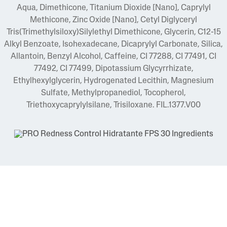
Aqua, Dimethicone, Titanium Dioxide [Nano], Caprylyl
Methicone, Zinc Oxide [Nano], Cetyl Diglyceryl
Tris(Trimethylsiloxy)Silylethyl Dimethicone, Glycerin, C12-15
Alkyl Benzoate, Isohexadecane, Dicaprylyl Carbonate, Silica,
Allantoin, Benzyl Alcohol, Caffeine, CI 77288, CI 77491, CI
77492, CI 77499, Dipotassium Glycyrrhizate,
Ethylhexylglycerin, Hydrogenated Lecithin, Magnesium
Sulfate, Methylpropanediol, Tocopherol,
Triethoxycaprylylsilane, Trisiloxane. FIL.1377.V00