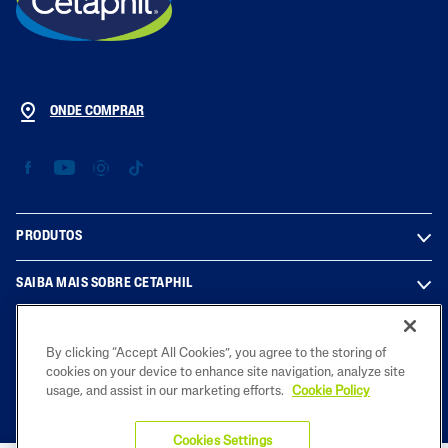
ONDE COMPRAR
PRODUTOS
SAIBA MAIS SOBRE CETAPHIL
INFORMAÇÕES LEGAIS
By clicking “Accept All Cookies”, you agree to the storing of
cookies on your device to enhance site navigation, analyze site
usage, and assist in our marketing efforts.
Cookie Policy
2025 Laboratorios Galderma S.A. - Sucursal em Portugal. Todos os
direitos reservados. Todas as marcas registadas são propriedade dos
Cookies Settings