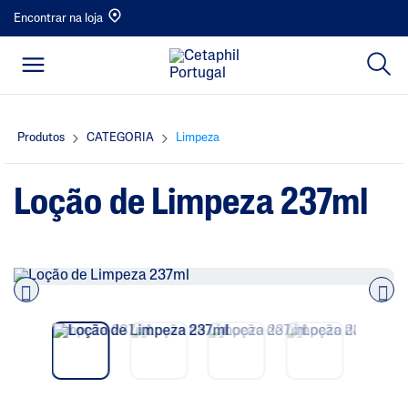
Encontrar na loja
Produtos
CATEGORIA
Limpeza
Loção de Limpeza 237ml
Pre
nex
vio
t
us