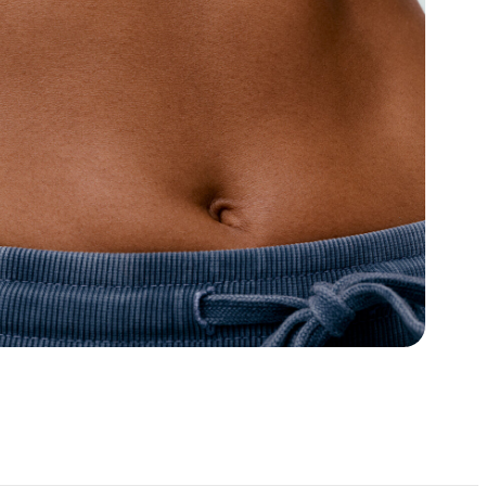
Tocoferol
Ureia
Alantoína