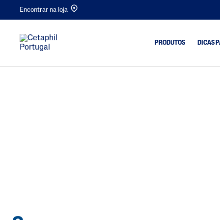
Encontrar na loja
PRODUTOS
DICAS P
Limpeza
Pele Com 
Limpeza Facial
Acneica
Limpeza Corporal
Pele Com 
Vermelhid
Hidratação
Hidratação Facial
Hidratação Corporal