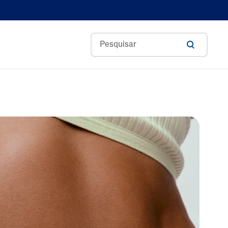
rol
Aloé Vera
ss
Ceramidas
Glicerina
Ácido Hialurónico
Niacinamida
Pantenol
Manteiga De Karité
Óleo De Amêndoas
Doces