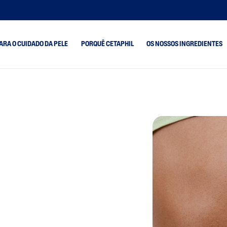
ARA O CUIDADO DA PELE
PORQUÊ CETAPHIL
OS NOSSOS INGREDIENTES
Pele Seca
Cetaphil Pro Oil Cont
Tendência
Pele Mista
Cetaphil Pro Redne
Control
Tendência A
Pele Normal
ão
Pele Oleosa