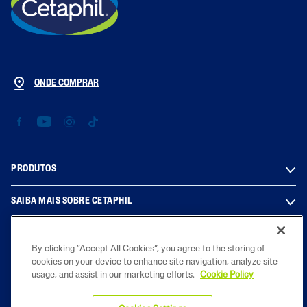
ONDE COMPRAR
PRODUTOS
SAIBA MAIS SOBRE CETAPHIL
INFORMAÇÕES LEGAIS
By clicking “Accept All Cookies”, you agree to the storing of
cookies on your device to enhance site navigation, analyze site
usage, and assist in our marketing efforts.
Cookie Policy
2025 Laboratorios Galderma S.A. - Sucursal em Portugal. Todos os
direitos reservados. Todas as marcas registadas são propriedade dos