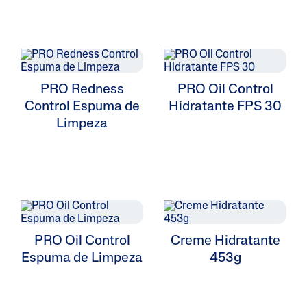
ALL FILTERS
PRO Redness
PRO Oil Control
Control Espuma de
Hidratante FPS 30
Moisturizers
Limpeza
Cleansers
Skin Type
Skin Concerns
PRO Oil Control
Creme Hidratante
Product Lines
Espuma de Limpeza
453g